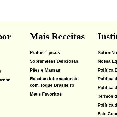
por
Mais Receitas
Insti
Pratos Típicos
Sobre N
Sobremesas Deliciosas
Nossa Eq
Pães e Massas
Política 
o
Receitas Internacionais
Política 
oroso
com Toque Brasileiro
Política 
Meus Favoritos
Termos d
Política 
Fale Con