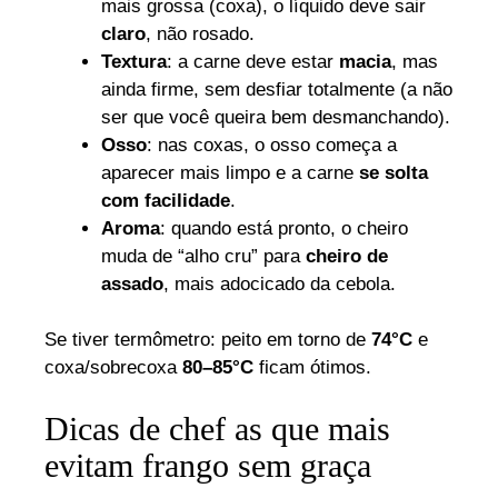
mais grossa (coxa), o líquido deve sair
claro
, não rosado.
Textura
: a carne deve estar
macia
, mas
ainda firme, sem desfiar totalmente (a não
ser que você queira bem desmanchando).
Osso
: nas coxas, o osso começa a
aparecer mais limpo e a carne
se solta
com facilidade
.
Aroma
: quando está pronto, o cheiro
muda de “alho cru” para
cheiro de
assado
, mais adocicado da cebola.
Se tiver termômetro: peito em torno de
74°C
e
coxa/sobrecoxa
80–85°C
ficam ótimos.
Dicas de chef as que mais
evitam frango sem graça