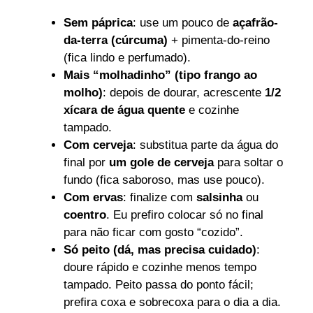
Sem páprica
: use um pouco de
açafrão-
da-terra (cúrcuma)
+ pimenta-do-reino
(fica lindo e perfumado).
Mais “molhadinho” (tipo frango ao
molho)
: depois de dourar, acrescente
1/2
xícara de água quente
e cozinhe
tampado.
Com cerveja
: substitua parte da água do
final por
um gole de cerveja
para soltar o
fundo (fica saboroso, mas use pouco).
Com ervas
: finalize com
salsinha
ou
coentro
. Eu prefiro colocar só no final
para não ficar com gosto “cozido”.
Só peito (dá, mas precisa cuidado)
:
doure rápido e cozinhe menos tempo
tampado. Peito passa do ponto fácil;
prefira coxa e sobrecoxa para o dia a dia.