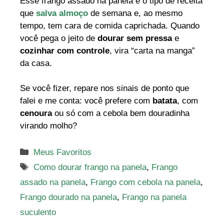
Esse frango assado na panela é o tipo de receita
que
salva almoço
de semana e, ao mesmo
tempo, tem cara de comida caprichada. Quando
você pega o jeito de
dourar sem pressa
e
cozinhar com controle
, vira “carta na manga”
da casa.
Se você fizer, repare nos sinais de ponto que
falei e me conta: você prefere com
batata
, com
cenoura
ou só com a cebola bem douradinha
virando molho?
Categorias
Meus Favoritos
Tags
Como dourar frango na panela
,
Frango
assado na panela
,
Frango com cebola na panela
,
Frango dourado na panela
,
Frango na panela
suculento