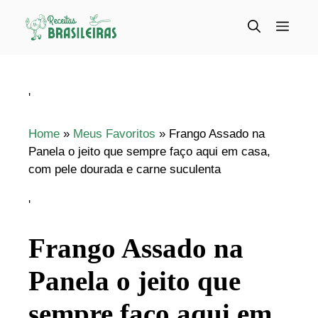
Pular
para
Menu
o
conteúdo
'
Home
»
Meus Favoritos
»
Frango Assado na
Panela o jeito que sempre faço aqui em casa,
com pele dourada e carne suculenta
'
Frango Assado na
Panela o jeito que
sempre faço aqui em