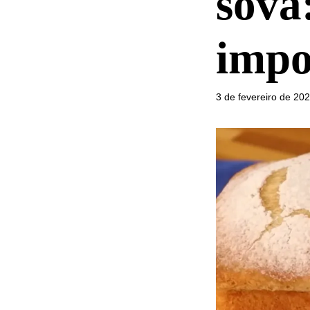
sova:
impo
3 de fevereiro de 20