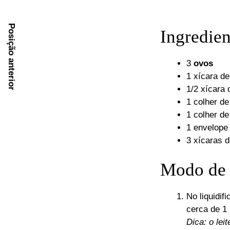
Posição anterior
Ingredien
3
ovos
1 xícara d
1/2 xícara
1 colher d
1 colher d
1 envelope
3 xícaras 
Modo de 
No liquidif
cerca de 1 
Dica: o lei