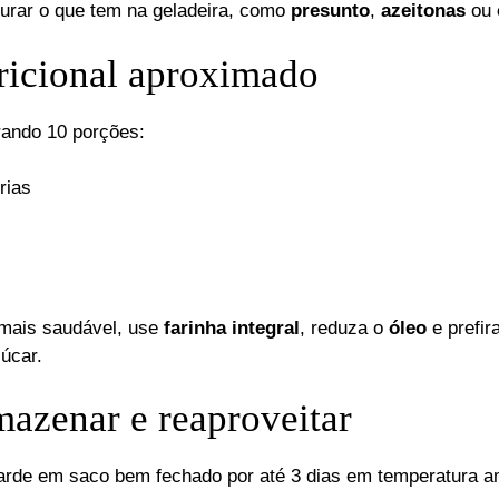
urar o que tem na geladeira, como
presunto
,
azeitonas
ou
ricional aproximado
erando 10 porções:
rias
mais saudável, use
farinha integral
, reduza o
óleo
e prefir
úcar.
azenar e reaproveitar
uarde em saco bem fechado por até 3 dias em temperatura a