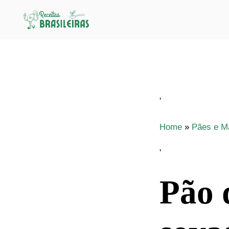
Pular
para
o
conteúdo
'
Home
»
Pães e M
'
Pão 