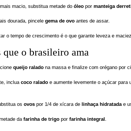
 mais macio, substitua metade do
óleo
por
manteiga derret
ais dourada, pincele
gema de ovo
antes de assar.
itar o tempo de crescimento é o que garante leveza e maciez
 que o brasileiro ama
icione
queijo ralado
na massa e finalize com orégano por c
e, inclua
coco ralado
e aumente levemente o açúcar para 
ubstitua os
ovos
por 1/4 de xícara de
linhaça hidratada
e u
e metade da
farinha de trigo
por
farinha integral
.