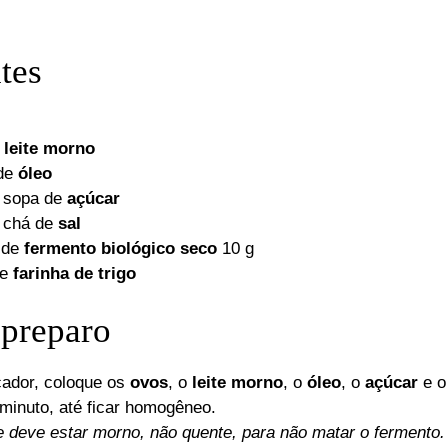
tes
e
leite morno
 de
óleo
e sopa de
açúcar
e chá de
sal
 de
fermento biológico seco
10 g
de
farinha de trigo
preparo
icador, coloque os
ovos
, o
leite morno
, o
óleo
, o
açúcar
e 
minuto, até ficar homogêneo.
te deve estar morno, não quente, para não matar o fermento.