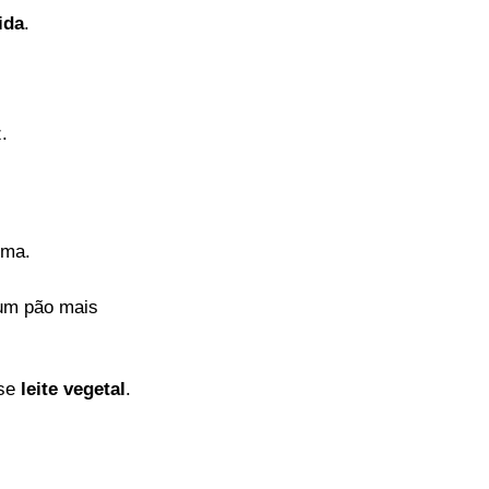
ida
.
.
ima.
um pão mais
se
leite vegetal
.