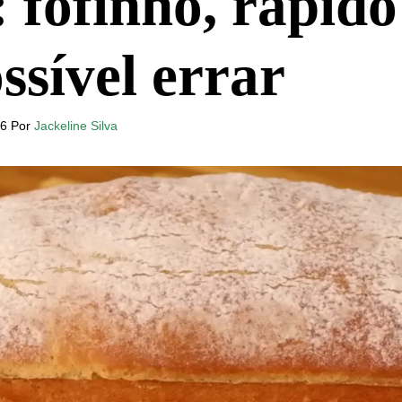
 fofinho, rápido
ssível errar
26
Por
Jackeline Silva