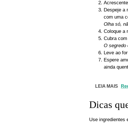
Acrescent
Despeje a 
com uma co
Olha só, nã
Coloque a 
Cubra com 
O segredo 
Leve ao fo
Espere amor
ainda quent
LEIA MAIS
Rec
Dicas qu
Use ingredientes 