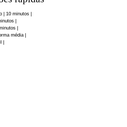
 | 10 minutos |
inutos |
minutos |
forma média |
l |