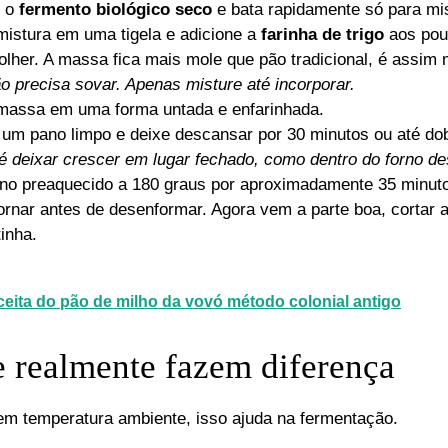
e o
fermento biológico seco
e bata rapidamente só para mis
mistura em uma tigela e adicione a
farinha de trigo
aos pou
lher. A massa fica mais mole que pão tradicional, é assim
o precisa sovar. Apenas misture até incorporar.
massa em uma forma untada e enfarinhada.
um pano limpo e deixe descansar por 30 minutos ou até do
é deixar crescer em lugar fechado, como dentro do forno de
rno preaquecido a 180 graus por aproximadamente 35 minuto
nar antes de desenformar. Agora vem a parte boa, cortar a 
inha.
eita do pão de milho da vovó método colonial antigo
e realmente fazem diferença
em temperatura ambiente, isso ajuda na fermentação.