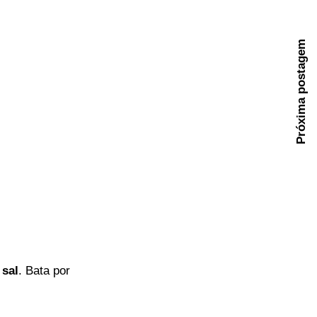
Próxima postagem
o
sal
. Bata por