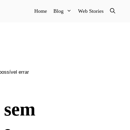
Home
Blog
Web Stories
possível errar
r sem