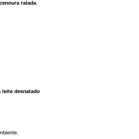
cenoura ralada
.
a
leite desnatado
mbiente.