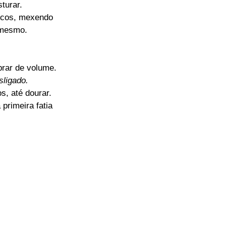
turar.
cos, mexendo
 mesmo.
brar de volume.
sligado.
s, até dourar.
primeira fatia