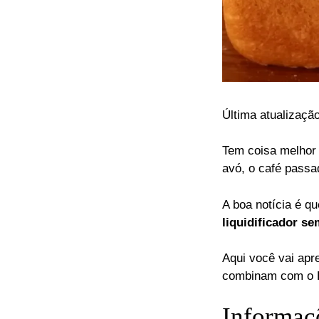
Última atualizaçã
Tem coisa melhor 
avó, o café passa
A boa notícia é q
liquidificador s
Aqui você vai apr
combinam com o Br
Informaç