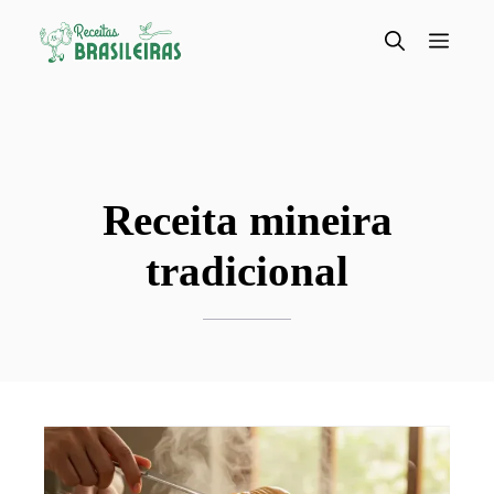
Pular
para
Menu
o
conteúdo
Receita mineira
tradicional