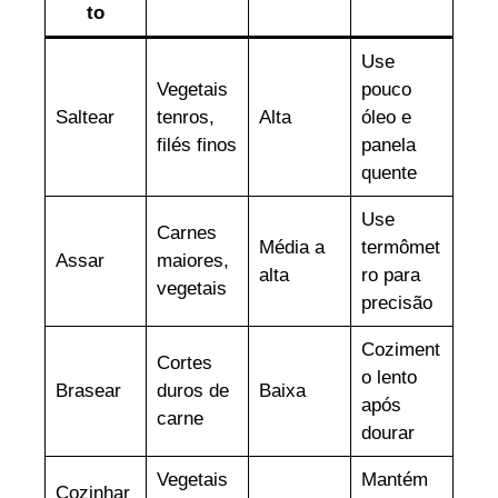
to
Use
Vegetais
pouco
Saltear
tenros,
Alta
óleo e
filés finos
panela
quente
Use
Carnes
Média a
termômet
Assar
maiores,
alta
ro para
vegetais
precisão
Coziment
Cortes
o lento
Brasear
duros de
Baixa
após
carne
dourar
Vegetais
Mantém
Cozinhar