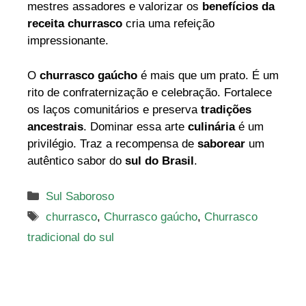
mestres assadores e valorizar os
benefícios da
receita churrasco
cria uma refeição
impressionante.
O
churrasco gaúcho
é mais que um prato. É um
rito de confraternização e celebração. Fortalece
os laços comunitários e preserva
tradições
ancestrais
. Dominar essa arte
culinária
é um
privilégio. Traz a recompensa de
saborear
um
autêntico sabor do
sul do Brasil
.
Categorias
Sul Saboroso
Tags
churrasco
,
Churrasco gaúcho
,
Churrasco
tradicional do sul