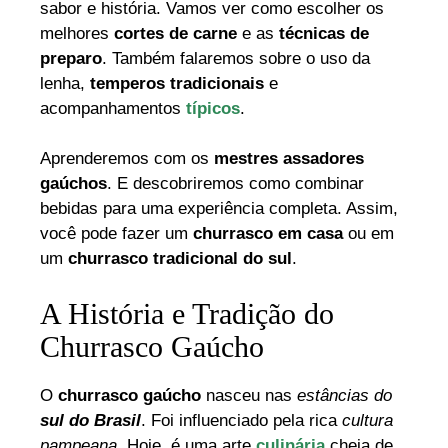
sabor e história. Vamos ver como escolher os
melhores
cortes de carne
e as
técnicas de
preparo
. Também falaremos sobre o uso da
lenha,
temperos tradicionais
e
acompanhamentos
típicos
.
Aprenderemos com os
mestres assadores
gaúchos
. E descobriremos como combinar
bebidas para uma experiência completa. Assim,
você pode fazer um
churrasco em casa
ou em
um
churrasco tradicional do sul
.
A História e Tradição do
Churrasco Gaúcho
O
churrasco gaúcho
nasceu nas
estâncias do
sul do Brasil
. Foi influenciado pela rica
cultura
pampeana
. Hoje, é uma arte
culinária
cheia de