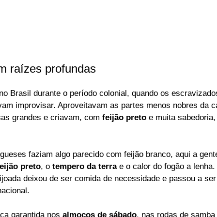
m raízes profundas
no Brasil durante o período colonial, quando os escravizad
vam improvisar. Aproveitavam as partes menos nobres da c
as grandes e criavam, com
feijão preto
e muita sabedoria, 
gueses faziam algo parecido com feijão branco, aqui a gent
eijão preto
, o
tempero da terra
e o calor do fogão a lenha.
ijoada deixou de ser comida de necessidade e passou a ser
nacional.
nça garantida nos
almoços de sábado
, nas rodas de samb