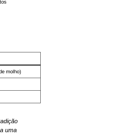
tos
 de molho)
radição
ra uma