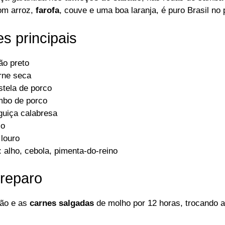
com arroz,
farofa
, couve e uma boa laranja, é puro Brasil no 
es principais
jão preto
rne seca
stela de porco
mbo de porco
guiça calabresa
io
 louro
: alho, cebola, pimenta-do-reino
reparo
jão e as
carnes salgadas
de molho por 12 horas, trocando 