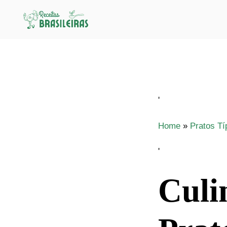
Pular
para
o
conteúdo
'
Home
»
Pratos Tí
'
Culi