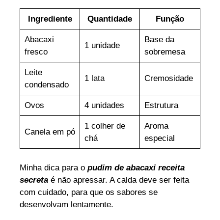
Ingrediente
Quantidade
Função
Abacaxi
Base da
1 unidade
fresco
sobremesa
Leite
1 lata
Cremosidade
condensado
Ovos
4 unidades
Estrutura
1 colher de
Aroma
Canela em pó
chá
especial
Minha dica para o
pudim de abacaxi receita
secreta
é não apressar. A calda deve ser feita
com cuidado, para que os sabores se
desenvolvam lentamente.