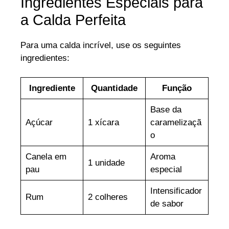
Ingredientes Especiais para
a Calda Perfeita
Para uma calda incrível, use os seguintes
ingredientes:
Ingrediente
Quantidade
Função
Base da
Açúcar
1 xícara
caramelizaçã
o
Canela em
Aroma
1 unidade
pau
especial
Intensificador
Rum
2 colheres
de sabor