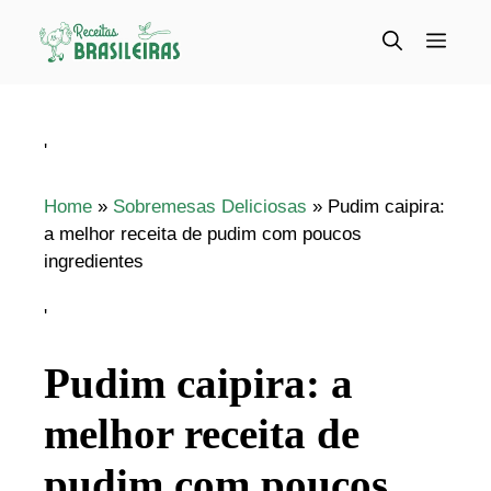
Pular
para
Menu
o
conteúdo
'
Home
»
Sobremesas Deliciosas
»
Pudim caipira:
a melhor receita de pudim com poucos
ingredientes
'
Pudim caipira: a
melhor receita de
pudim com poucos