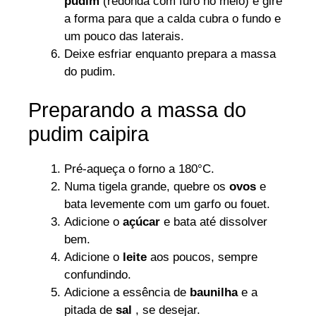
pudim
(redonda com furo no meio) e gire
a forma para que a calda cubra o fundo e
um pouco das laterais.
Deixe esfriar enquanto prepara a massa
do pudim.
Preparando a massa do
pudim caipira
Pré-aqueça o forno a 180°C.
Numa tigela grande, quebre os
ovos
e
bata levemente com um garfo ou fouet.
Adicione o
açúcar
e bata até dissolver
bem.
Adicione o
leite
aos poucos, sempre
confundindo.
Adicione a essência de
baunilha
e a
pitada de
sal
, se desejar.