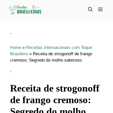
Pular
para
Menu
o
conteúdo
'
Home
»
Receitas Internacionais com Toque
Brasileiro
»
Receita de strogonoff de frango
cremoso: Segredo do molho saboroso
'
Receita de strogonoff
de frango cremoso:
Segredo do molho