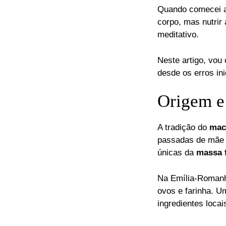
Quando comecei a
corpo, mas nutrir
meditativo.
Neste artigo, vou
desde os erros ini
Origem e 
A tradição do
mac
passadas de mãe p
únicas da
massa 
Na Emília-Romanha
ovos e farinha. U
ingredientes locai