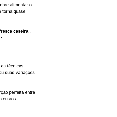
obre alimentar o
e torna quase
resca caseira
,
e.
 as técnicas
iou suas variações
ção perfeita entre
ptou aos