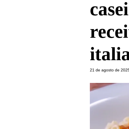
case
recei
itali
21 de agosto de 202