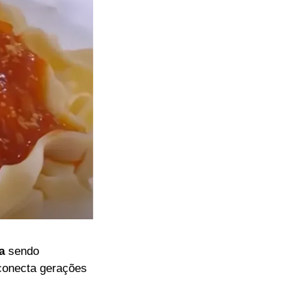
a
sendo
conecta gerações