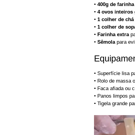
•
400g de farinha 
•
4 ovos inteiros
•
1 colher de chá 
•
1 colher de sop
•
Farinha extra
pa
•
Sêmola
para evi
Equipamen
• Superfície lisa
• Rolo de massa 
• Faca afiada ou c
• Panos limpos pa
• Tigela grande pa