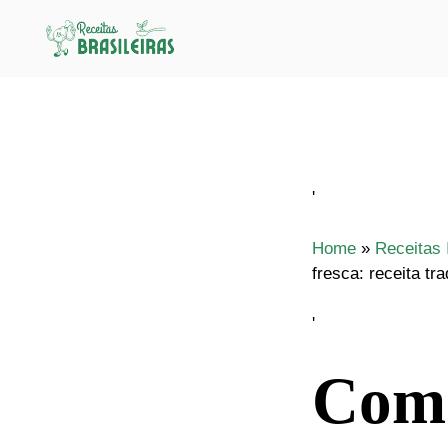
Pular
para
o
conteúdo
'
Home
»
Receitas 
fresca: receita tra
'
Como